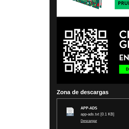
Zona de descargas
APP-ADS
app-ads.txt [0.1 KB]
Descargar