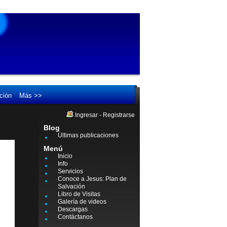
ción
Más >>
Ingresar
-
Registrarse
Blog
Últimas publicaciones
Menú
Inicio
Info
Servicios
Conoce a Jesus: Plan de
Salvación
Libro de Visitas
Galería de videos
Descargas
Contáctanos