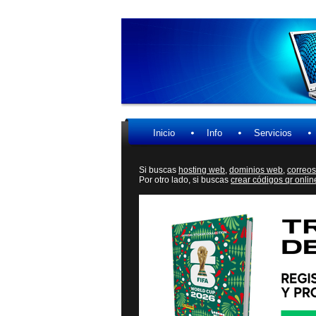
Inicio
Info
Servicios
Si buscas
hosting web,
dominios web,
correos
Por otro lado, si buscas
crear códigos qr onlin