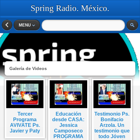
Spring Radio. México.
MENU
Galería de Videos
Tercer
Educación
Testimonio Ps.
Programa
desde CASA:
Bonifacio
AVIVATE Ps.
Jessica
Arzola. Un
Javier y Paty
Camposeco
testimonio que
PROGRAMA
todo Jóven