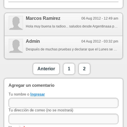
Marcos Ramirez
06 Aug 2012 - 12:49 am
Hola muy buena la radioo... saludos desde Argentinaaa pronto les enviaremos nuestra musica, cuando grabemos, un abrazo enorme y que dios los bendiga!!!
Admin
04 Aug 2012 - 03:32 pm
Después de muchas pruebas y declarar que el Lunes se pondría al Aire, el viernes se cayó todo lo que teníamos listo para transmitir, pero a Dios le plació que el Sábado a las 12:00 (horario de invierno) justo al Zenit, se pudo lanzar por primera vez el Streaming, Gracias a Dios, no por las Casualidades, sino por las DIOSIDADES.
Anterior
1
2
Agregar un comentario
Tu nombre o
Ingresar
Tu dirección de correo (no se mostrará)